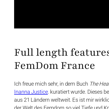
Full length featur
FemDom France
Ich freue mich sehr, in dem Buch
The Hear
Inanna Justice
. kuratiert wurde. Dieses 
aus 21 Ländern weltweit. Es ist mir wirkli
der Welt des Femdom so viel Tiefe und Kre