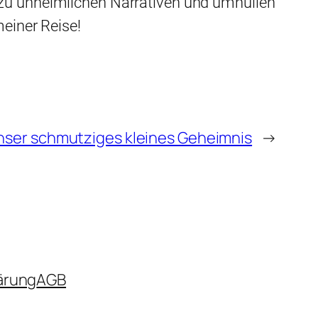
 zu unheimlichen Narrativen und umhüllen
meiner Reise!
nser schmutziges kleines Geheimnis
→
ärung
AGB